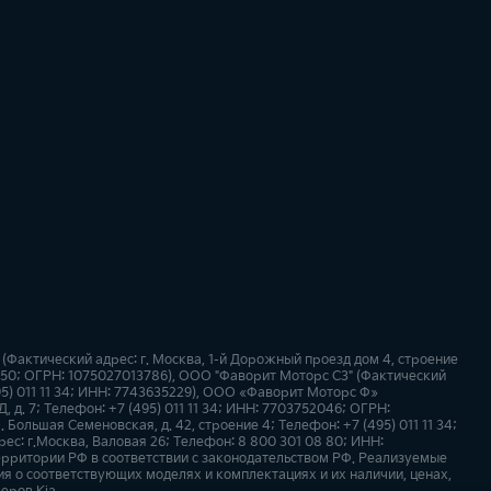
актический адрес: г. Москва, 1-й Дорожный проезд дом 4, строение
27050; ОГРН: 1075027013786), ООО "Фаворит Моторс СЗ" (Фактический
(495) 011 11 34; ИНН: 7743635229), ООО «Фаворит Моторс Ф»
, д. 7; Телефон: +7 (495) 011 11 34; ИНН: 7703752046; ОГРН:
 Большая Семеновская, д. 42, строение 4; Телефон: +7 (495) 011 11 34;
ес: г.Москва, Валовая 26; Телефон: 8 800 301 08 80; ИНН:
ерритории РФ в соответствии с законодательством РФ. Реализуемые
 о соответствующих моделях и комплектациях и их наличии, ценах,