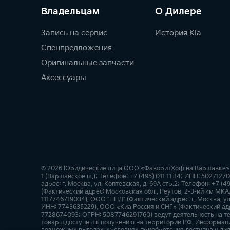
Владельцам
О Дилере
Запись на сервис
История Kia
Спецпредложения
Оригинальные запчасти
Аксессуары
© 2026 Юридические лица ООО «ФаворитХоф на Варшавке» (Ф
1 (Варшавское ш.); Телефон: +7 (495) 011 11 34; ИНН: 50271
адрес: г. Москва, ул. Коптевская, д. 69А стр.2; Телефон: +7 
(Фактический адрес: Московская обл., Реутов, 2-3-ий км МКАД
1117746719034), ООО "ПНД" (Фактический адрес: г. Москва, ул.
ИНН: 7743635229), ООО «Киа Россия и СНГ» (Фактический адр
7728674093; ОГРН: 5087746291760) ведут деятельность на т
товары доступны к получению на территории РФ. Информация